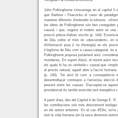
John Polkinghorne s'encarrega en el capítol 5 d
que Barbour i Peacocke el canvi de paradigma
maneres diferents d'entendre la kénosis: «d'om
les idees de Polkinghorne són ben conegudes p
causal, i que, segons el mateix autor és una 
posició prèvia d'altres escrits (p. 144). Essenc
de Déu sobre el món és «descendent», en el 
d'informació pura (i no d'energia) en els proc
il.legítima de Déu com a causa categorial: és a
Polkinghorne proposa justament això: considerar 
mundanes. En suport d'això, el nostre autor rec
els quals hi ha un «embolic» causal que «impli
al procés natural, aquell altre a l'acció humana
(p. 140). Tot això té com a conseqüència e
desentrellaçat correspon a l'amorosa elecció d
present entre les causes. D'acceptar-se aquest
providencial és també exercida tant energètica 
A partir d'ara, des del Capítol 6 de George E. R. 
les contribucions són més directament teològic-
en els autors anteriors. En el cas d'Ellis, se'n
tant la vida humana (en la seva dimensió estrict