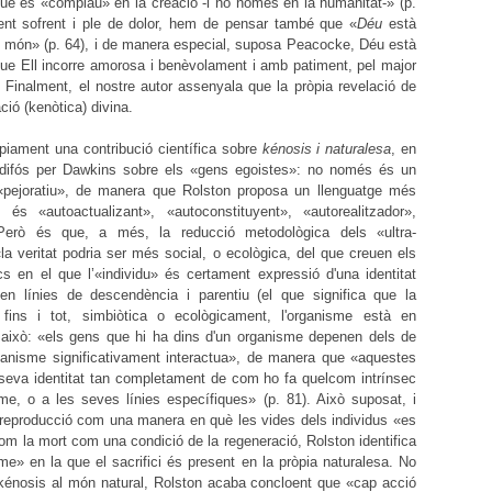
 que es «complau» en la creació -i no només en la humanitat-» (p.
ent sofrent i ple de dolor, hem de pensar també que «
Déu
està
el món» (p. 64), i de manera especial, suposa Peacocke, Déu està
que Ell incorre amorosa i benèvolament i amb patiment, pel major
. Finalment, el nostre autor assenyala que la pròpia revelació de
ció (kenòtica) divina.
piament una contribució científica sobre
kénosis i naturalesa
, en
 difós per Dawkins sobre els «gens egoistes»: no només és un
«pejoratiu», de manera que Rolston proposa un llenguatge més
és «autoactualizant», «autoconstituyent», «autorealitzador»,
 Però és que, a més, la reducció metodològica dels «ultra-
la veritat podria ser més social, o ecològica, del que creuen els
cs en el que l’«individu» és certament expressió d'una identitat
en línies de descendència i parentiu (el que significa que la
 i, fins i tot, simbiòtica o ecològicament, l'organisme està en
 això: «els gens que hi ha dins d'un organisme depenen dels de
anisme significativament interactua», de manera que «aquestes
 seva identitat tan completament de com ho fa quelcom intrínsec
me, o a les seves línies específiques» (p. 81). Això suposat, i
la reproducció com una manera en què les vides dels individus «es
om la mort com una condició de la regeneració, Rolston identifica
me» en la que el sacrifici és present en la pròpia naturalesa. No
 kénosis al món natural, Rolston acaba concloent que «cap acció