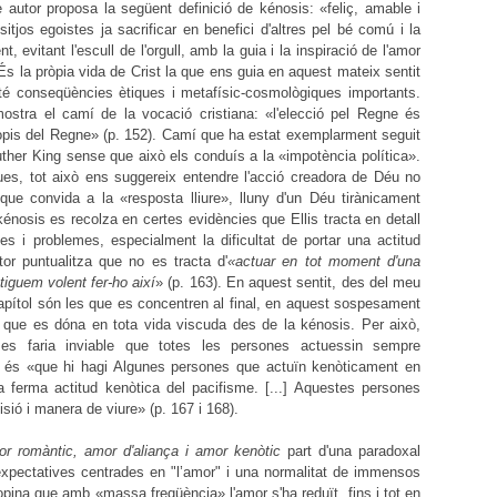
 autor proposa la següent definició de kénosis: «feliç, amable i
itjos egoistes ja sacrificar en benefici d'altres pel bé comú i la
, evitant l'escull de l'orgull, amb la guia i la inspiració de l'amor
És la pròpia vida de Crist la que ens guia en aquest mateix sentit
é conseqüències ètiques i metafísic-cosmològiques importants.
stra el camí de la vocació cristiana: «l'elecció pel Regne és
ó propis del Regne» (p. 152). Camí que ha estat exemplarment seguit
uther King sense que això els conduís a la «impotència política».
ues, tot això ens suggereix entendre l'acció creadora de Déu no
e convida a la «resposta lliure», lluny d'un Déu tirànicament
énosis es recolza en certes evidències que Ellis tracta en detall
s i problemes, especialment la dificultat de portar una actitud
or puntualitza que no es tracta d'
«actuar en tot moment d'una
iguem volent fer-ho així
» (p. 163). En aquest sentit, des del meu
apítol són les que es concentren al final, en aquest sospesament
es que es dóna en tota vida viscuda des de la kénosis. Per això,
 es faria inviable que totes les persones actuessin sempre
al és «que hi hagi Algunes persones que actuïn kenòticament en
a ferma actitud kenòtica del pacifisme. [...] Aquestes persones
sió i manera de viure» (p. 167 i 168).
r romàntic, amor d'aliança i amor kenòtic
part d'una paradoxal
expectatives centrades en "l’amor" i una normalitat de immensos
pina que amb «massa freqüència» l'amor s'ha reduït, fins i tot en