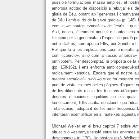
possible formulacions massa àmplies, el nostre
amorosa actitud de disposició a rebutjar els des
glòria de Déu, obrant així generosa i creativament
de Déu i amb el do de la seva gràcia» (p. 148). 
com el «missatge evangèlic» de Jesús, i que t
Així, doncs, èticament aquest missatge ens mo
l'elecció per la generositat i l'esperit de perd
entre d'altres, com apunta Ellis, per Gandhi o L
Pel que fa a les implicacions cosmo-metafísiq
com «coerció», sinó com a «acció amorosa» qu
omnipotent. Per descomptat, la proposta de la k
(pp. 158-162), i ens enfronta amb conseqüèncie
radicalment kenòtica. Encara que el nostre aut
manera sacrificial», sinó «que en tot moment est
punt de vista les més belles pàgines d'aquest c
de les dificultats reals i les tensions utòpiqu
després minuciosos equilibris en els quals
kenòticament, Ellis acaba concloent que l'ide
Tota ocasió, adoptant de fet amb freqüència l
intentaran exemplificar en si mateixes aquesta vi
Michael Welker en el breu capítol 7 sobre
Amo
situació o «estranya tensió entre les enormes 
desenganys» (p. 170). No obstant això, Welker o