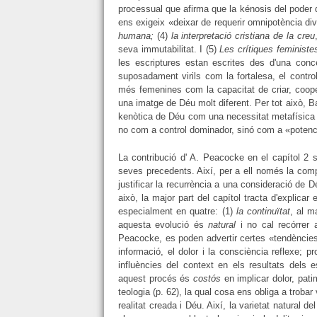
processual que afirma que la kénosis del poder d
ens exigeix «deixar de requerir omnipotència divi
humana;
(4)
la interpretació cristiana de la creu
seva immutabilitat. I (5)
Les crítiques feministe
les escriptures estan escrites des d'una con
suposadament virils com la fortalesa, el control
més femenines com la capacitat de criar, cooper
una imatge de Déu molt diferent. Per tot això, B
kenòtica de Déu com una necessitat metafísica 
no com a control dominador, sinó com a «potencia
La contribució d' A. Peacocke en el capítol 2
seves precedents. Així, per a ell només la comp
justificar la recurrència a una consideració de D
això, la major part del capítol tracta d'explicar
especialment en quatre: (1)
la continuïtat
, al 
aquesta evolució és
natural
i no cal recórrer 
Peacocke, es poden advertir certes «tendèncie
informació, el dolor i la consciència reflexe;
influències del context en els resultats dels 
aquest procés és
costós
en implicar dolor, pati
teologia (p. 62), la qual cosa ens obliga a trobar 
realitat creada i Déu. Així, la varietat natural