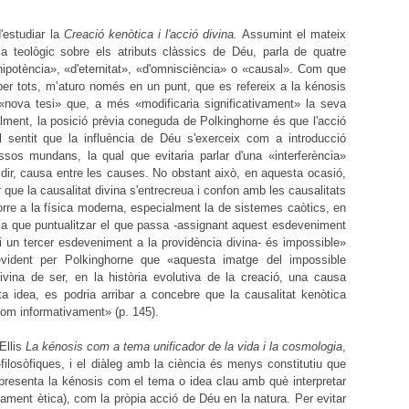
'estudiar la
Creació kenòtica i l'acció divina.
Assumint el mateix
 teològic sobre els atributs clàssics de Déu, parla de quatre
nipotència», «d'eternitat», «d'omnisciència» o «causal». Com que
er tots, m’aturo només en un punt, que es refereix a la kénosis
«nova tesi» que, a més «modificaria significativament» la seva
ialment, la posició prèvia coneguda de Polkinghorne és que l'acció
sentit que la influència de Déu s'exerceix com a introducció
essos mundans, la qual que evitaria parlar d'una «interferència»
 dir, causa entre les causes. No obstant això, en aquesta ocasió,
que la causalitat divina s'entrecreua i confon amb les causalitats
orre a la física moderna, especialment la de sistemes caòtics, en
ca que puntualitzar el que passa -assignant aquest esdeveniment
 i un tercer esdeveniment a la providència divina- és impossible»
vident per Polkinghorne que «aquesta imatge del impossible
ivina de ser, en la història evolutiva de la creació, una causa
a idea, es podria arribar a concebre que la causalitat kenòtica
com informativament» (p. 145).
Ellis
La kénosis com a tema unificador de la vida i la cosmologia
,
filosòfiques, i el diàleg amb la ciència és menys constitutiu que
s presenta la kénosis com el tema o idea clau amb què interpretar
ament ètica), com la pròpia acció de Déu en la natura. Per evitar