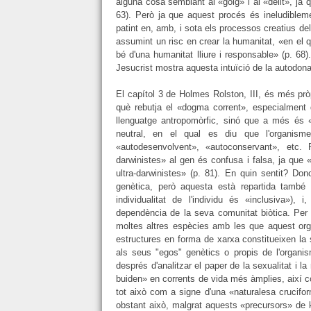
alguna cosa semblant al «goig» i al «delit», ja
63). Però ja que aquest procés és ineludiblem
patint en, amb, i sota els processos creatius d
assumint un risc en crear la humanitat, «en el 
bé d'una humanitat lliure i responsable» (p. 68)
Jesucrist mostra aquesta intuïció de la autodona
El capítol 3 de Holmes Rolston, III, és més prò
què rebutja el «dogma corrent», especialment
llenguatge antropomòrfic, sinó que a més és 
neutral, en el qual es diu que l'organisme 
«autodesenvolvent», «autoconservant», etc.
darwinistes» al gen és confusa i falsa, ja que «
ultra-darwinistes» (p. 81). En quin sentit? Don
genètica, però aquesta està repartida també 
individualitat de l'individu és «inclusiva»),
dependència de la seva comunitat biòtica. Per
moltes altres espècies amb les que aquest org
estructures en forma de xarxa constitueixen la
als seus "egos" genètics o propis de l'organis
després d'analitzar el paper de la sexualitat i 
buiden» en corrents de vida més àmplies, així c
tot això com a signe d'una «naturalesa crucifor
obstant això, malgrat aquests «precursors» de