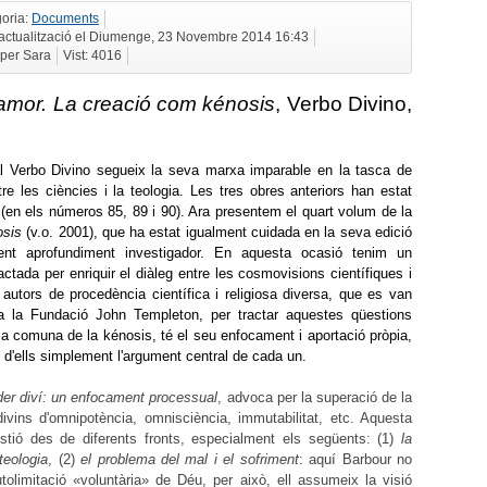
oria:
Documents
actualització el Diumenge, 23 Novembre 2014 16:43
 per Sara
Vist: 4016
'amor. La creació com kénosis
, Verbo Divino,
rial Verbo Divino segueix la seva marxa imparable en la tasca de
re les ciències i la teologia. Les tres obres anteriors han estat
en els números 85, 89 i 90). Ara presentem el quart volum de la
osis
(v.o. 2001), que ha estat igualment cuidada en la seva edició
güent aprofundiment investigador. En aquesta ocasió tenim un
tada per enriquir el diàleg entre les cosmovisions científiques i
e autors de procedència científica i religiosa diversa, que es van
a la Fundació John Templeton, per tractar aquestes qüestions
ica comuna de la kénosis, té el seu enfocament i aportació pròpia,
t d'ells simplement l'argument central de cada un.
der diví: un enfocament processual
, advoca per la superació de la
 divins d'omnipotència, omnisciència, immutabilitat, etc. Aquesta
stió des de diferents fronts, especialment els següents: (1)
la
teologia
, (2)
el problema del mal i el sofriment
: aquí Barbour no
limitació «voluntària» de Déu, per això, ell assumeix la visió