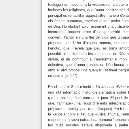
teologia i en filosofia, a la «relació romàntica»
incloses les religioses, que l'autor analitza des 
principal és rehabilitar aquest altre manera d'en
als éssers humans», revelant el seu poder comuni
de Déu. No obstant això, assumint una crítica d
incorrecta d'aquest amor d'aliança sembli eli
convertir l'amor en una llei de vida que ultrap
proposa, per dir-ho d’alguna manera, complem
kenòtic, que «revela que Déu es torna amoro
possibilitat ni d'atendre les intencions de Déu 
divina,
ni
de contribuir a transformar el món s
definitiva, que «l'amor kenòtic de Déu busca 
amb el diví propòsit de guanyar l'estimat perquè
creació-» (p. 177).
En el capítol 8 en relació a
La kénosis divina 
una útil informació històric-sistemàtica sobre
(protestant i catòlic) com en el jueu. El punt de
que, tanmateix, ha rebut diferents interpretaci
pròpiament teològiques (metafísiques). En tot ca
la kénosis com el fet que «Crist, l'humà, renú
respecte a la seva naturalesa humana "renunciar" [
les dues escoles estava disposada a parlar 