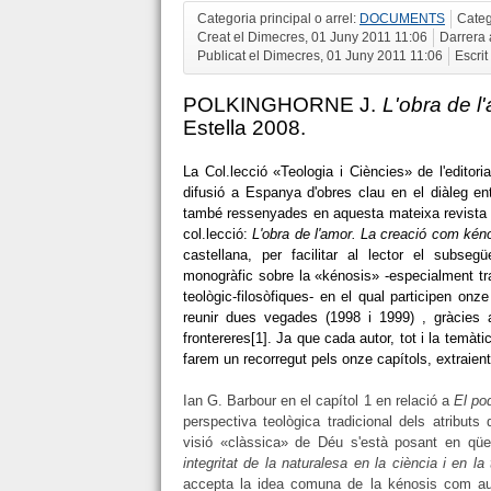
Categoria principal o arrel:
DOCUMENTS
Categ
Creat el Dimecres, 01 Juny 2011 11:06
Darrera 
Publicat el Dimecres, 01 Juny 2011 11:06
Escrit
POLKINGHORNE J.
L'obra de l
Estella 2008.
La Col.lecció «Teologia i Ciències» de l'edito
difusió a Espanya d'obres clau en el diàleg ent
també ressenyades en aquesta mateixa revista (
col.lecció:
L'obra de l'amor. La creació com kén
castellana, per facilitar al lector el subse
monogràfic sobre la «kénosis» -especialment trac
teològic-filosòfiques- en el qual participen onz
reunir dues vegades (1998 i 1999) , gràcies 
frontereres
[1]. Ja que cada autor, tot i la temàt
farem un recorregut pels onze capítols, extraien
Ian G. Barbour en el capítol 1 en relació a
El po
perspectiva teològica tradicional dels atributs
visió «clàssica» de Déu s'està posant en qüe
integritat de la naturalesa en la ciència i en la 
accepta la idea comuna de la kénosis com auto