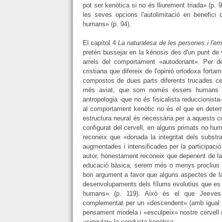
pot ser kenòtica si no és lliurement triada» (p
les seves opcions l'autolimitació en benefici
humans» (p. 94).
El capítol 4
La naturalesa de les persones i l'
pretén bussejar en la kénosis des d'un punt de v
arrels del comportament «autodonant». Per de
cristiana que difereix de l'opinió ortodoxa fort
compostos de dues parts diferents trucades ce
més aviat, que som només éssers humans [..
antropologia -que no és fisicalista reduccionist
al comportament kenòtic no és el que en determ
estructura neural és necessària per a aquests c
configurat del cervell, en alguns primats no 
reconeix que «donada la integritat dels substr
augmentades i intensificades per la participació
autor, honestament reconeix que depenent de la n
educació bàsica, serem més o menys proclius a
bon argument a favor que alguns aspectes de la
desenvolupaments dels fílums evolutius que es
humans» (p. 119). Això és el que Jeeves 
complementat per un «descendent» (amb igual ba
pensament modela i «esculpeix» nostre cervell 
«singular» la conducta kenòtica.