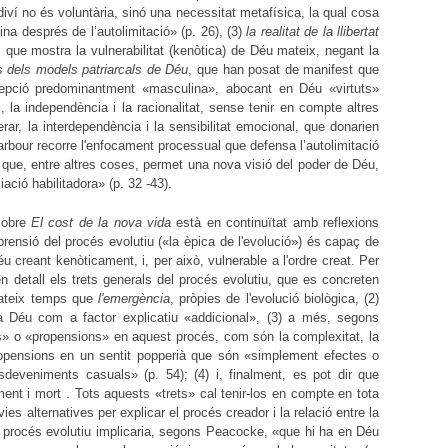
iví no és voluntària, sinó una necessitat metafísica, la qual cosa
na després de l’autolimitació» (p. 26), (3)
la realitat de la llibertat
, que mostra la vulnerabilitat (kenòtica) de Déu mateix, negant la
s dels models patriarcals de Déu
, que han posat de manifest que
cepció predominantment «masculina», abocant en Déu «virtuts»
, la independència i la racionalitat, sense tenir en compte altres
ar, la interdependència i la sensibilitat emocional, que donarien
arbour recorre l'enfocament processual que defensa l’autolimitació
que, entre altres coses, permet una nova visió del poder de Déu,
ció habilitadora» (p. 32 -43).
 sobre
El cost de la nova vida
està en continuïtat amb reflexions
rensió del procés evolutiu («la èpica de l'evolució») és capaç de
éu creant kenòticament, i, per això, vulnerable a l'ordre creat. Per
 en detall els trets generals del procés evolutiu, que es concreten
mateix temps que
l'emergència
, pròpies de l'evolució biològica, (2)
a Déu com a factor explicatiu «addicional», (3) a més, segons
s» o «propensions» en aquest procés, com són la complexitat, la
 propensions en un sentit popperià que són «simplement efectes o
esdeveniments casuals» (p. 54); (4) i, finalment, es pot dir que
ment i mort . Tots aquests «trets» cal tenir-los en compte en tota
vies alternatives per explicar el procés creador i la relació entre la
 del procés evolutiu implicaria, segons Peacocke, «que hi ha en Déu