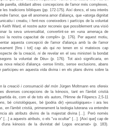
 o de parella, oblidant altres concepcions de l'amor més complexes,
de les tradicions bíbliques (pp. 172-175). Així doncs, el seu interès
tendre l'amor, que ell anomena amor d'aliança, que «atorga dignitat
catiu i creatiu, i fent-nos coneixedors i partícips de la voluntat
e Keith Ward, el nostre autor reconeix que possiblement una visió
minar la seva universalitat, convertint-se en «una amenaça de
assi la nostra capacitat de complir» (p. 176). Per aquest motiu,
entar aquesta concepció de l'amor d'aliança amb la de l'amor
sament [fins i tot] cap als qui
no
tenen en si mateixos cap
respecte de la creació,
ni
de revelar en el seu ministeri la bondat
egons la voluntat de Déu» (p. 176). Tot això significaria, en
una
nova
relació d'aliança -sense límits, sense exclusions, abans
 participeu en aquesta vida divina i en els plans divins sobre la
en la creació i consumació del món
Jürgen Moltmann ens ofereix
 les diverses concepcions de la kénosis, tant en l'àmbit cristià
 partida és, com el de tots els autors, l'Himne de Filipencs 2,5-11
ons, bé cristològiques, bé (podria dir) «jesuológiques» i ara les
s, en l'àmbit cristià, primerament la teologia luterana va entendre
ncia als atributs divins de la majestat divina [...]. Però només
...] a aquests atributs, o els "va ocultar" [...]. [Així que] cap de
d'una kénosis de la divinitat del Logos encarnat» (p. 183).