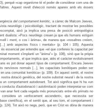
. 93), perquè «cap organisme té el poder de considerar com una de
 d'altres. Aquest nivell d'elecció només apareix amb els éssers
emergència del comportament kenòtic
, a càrrec de Malcom Jeeves,
ista neurològic i psicobiològic, tractant de mostrar les possibles
scomptat, això ja implica una presa de posició antropològica
ament dualista: «Pocs neuròlegs creuen ja que els humans estiguin
rvell i ment, o cos i ànima», de manera que «nosaltres creiem,
.] amb aspectes físics i mentals» (p. 104 i 105). Aquesta
a- és essencial per entendre que «el que confereix la capacitat per
inat moment s'implanti un "ànima"» (p. 108), sinó que la pròpia
omportaments, el que implica que, atès el caràcter evolutivament
humans es pot donar aquest tipus de comportament. Encara Jeeves
ats nerviosos normals [...], les capacitats kenòtiques poden ser
 en una comunitat kenòtica» (p. 109). En aquest sentit, el nostre
ostra dotació genètica, del nostre substrat neural i de la nostra
 un comportament autodonant. Tot això significa que hi ha «un
 conducta d'autodonació i autolimitació poden interpretar-se com
 van anar fent cada vegada més pronunciats entre els primats no
considera un «enfocament ascendent», que necessita ser
se científica), en el sentit que, al seu torn, el comportament i
(p. 124). Tot això no nega, però, que en Crist es dóna de manera