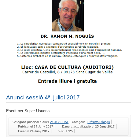
Anunci sessió 4ª, juliol 2017
Escrit per
Super Usuario
Categoria principal o arrel:
ACTUALITAT
Categoria:
Pròxims Diàlegs
Publicat el 24 Juny 2017
Darrera actualització el 25 Juny 2017
Creat el 24 Juny 2017
Vist: 1725