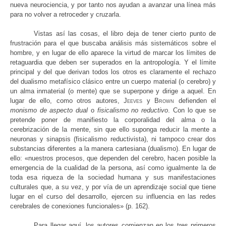
nueva neurociencia, y por tanto nos ayudan a avanzar una línea más
para no volver a retroceder y cruzarla.
Vistas así las cosas, el libro deja de tener cierto punto de
frustración para el que buscaba análisis más sistemáticos sobre el
hombre, y en lugar de ello aparece la virtud de marcar los límites de
retaguardia que deben ser superados en la antropología. Y el límite
principal y del que derivan todos los otros es claramente el rechazo
del dualismo metafísico clásico entre un cuerpo material (o cerebro) y
un alma inmaterial (o mente) que se superpone y dirige a aquel. En
lugar de ello, como otros autores,
Jeeves
y
Brown
defienden el
monismo de aspecto dual
o
fisicalismo no reductivo
. Con lo que se
pretende poner de manifiesto la corporalidad del alma o la
cerebrización de la mente, sin que ello suponga reducir la mente a
neuronas y sinapsis (fisicalismo reductivista), ni tampoco crear dos
substancias diferentes a la manera cartesiana (dualismo). En lugar de
ello: «nuestros procesos, que dependen del cerebro, hacen posible la
emergencia de la cualidad de la persona, así como igualmente la de
toda esa riqueza de la sociedad humana y sus manifestaciones
culturales que, a su vez, y por vía de un aprendizaje social que tiene
lugar en el curso del desarrollo, ejercen su influencia en las redes
cerebrales de conexiones funcionales» (p. 162).
Para llegar aquí, los autores comienzan en los tres primeros