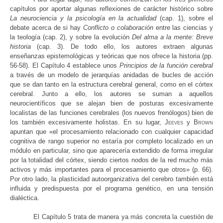
capítulos por aportar algunas reflexiones de carácter histórico sobre
La neurociencia y la psicología en la actualidad
(cap. 1), sobre el
debate acerca de si hay
Conflicto o colaboración
entre las ciencias y
la teología (cap. 2), y sobre la evolución
Del alma a la mente: Breve
historia
(cap. 3). De todo ello, los autores extraen algunas
enseñanzas epistemológicas y teóricas que nos ofrece la historia (pp.
56-58). El Capítulo 4 establece unos
Principios de la función cerebral
a través de un modelo de jerarquías anidadas de bucles de acción
que se dan tanto en la estructura cerebral general, como en el córtex
cerebral. Junto a ello, los autores se suman a aquellos
neurocientíficos que se alejan bien de posturas excesivamente
localistas de las funciones cerebrales (los nuevos frenólogos) bien de
los también excesivamente holistas. En su lugar,
Jeeves
y
Brown
apuntan que «el procesamiento relacionado con cualquier capacidad
cognitiva de rango superior no estaría por completo localizado en un
módulo en particular, sino que aparecería extendido de forma irregular
por la totalidad del córtex, siendo ciertos nodos de la red mucho más
activos y más importantes para el procesamiento que otros» (p. 66).
Por otro lado, la plasticidad autoorganizativa del cerebro también está
influida y predispuesta por el programa genético, en una tensión
dialéctica.
El Capítulo 5 trata de manera ya más concreta la cuestión de