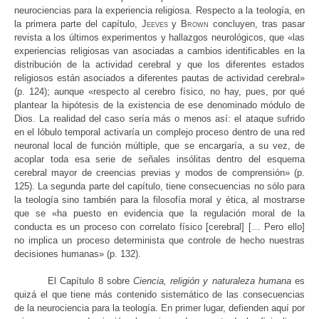
neurociencias para la experiencia religiosa. Respecto a la teología, en
la primera parte del capítulo,
Jeeves
y
Brown
concluyen, tras pasar
revista a los últimos experimentos y hallazgos neurológicos, que «las
experiencias religiosas van asociadas a cambios identificables en la
distribución de la actividad cerebral y que los diferentes estados
religiosos están asociados a diferentes pautas de actividad cerebral»
(p. 124); aunque «respecto al cerebro físico, no hay, pues, por qué
plantear la hipótesis de la existencia de ese denominado módulo de
Dios. La realidad del caso sería más o menos así: el ataque sufrido
en el lóbulo temporal activaría un complejo proceso dentro de una red
neuronal local de función múltiple, que se encargaría, a su vez, de
acoplar toda esa serie de señales insólitas dentro del esquema
cerebral mayor de creencias previas y modos de comprensión» (p.
125). La segunda parte del capítulo, tiene consecuencias no sólo para
la teología sino también para la filosofía moral y ética, al mostrarse
que se «ha puesto en evidencia que la regulación moral de la
conducta es un proceso con correlato físico [cerebral] [… Pero ello]
no implica un proceso determinista que controle de hecho nuestras
decisiones humanas» (p. 132).
El Capítulo 8 sobre
Ciencia, religión y naturaleza humana
es
quizá el que tiene más contenido sistemático de las consecuencias
de la neurociencia para la teología. En primer lugar, defienden aquí por