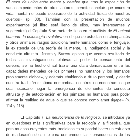
El nexo de unión entre mente y cerebro
que, tras la exposición de
varios experimentos de otros autores, permite concluir que «nuestra
vida mental no puede separarse de la actividad física de nuestros
cuerpos» (p. 88). También con la presentación de muchos
experimentos (el libro está lleno de ellos, muy interesantes y
sugerentes) el Capítulo 6 se mete de lleno en el análisis de
El animal
humano: la psicología evolutiva
en el que se estudian en chimpancés
y otros animales rasgos tradicionalmente humanos como el lenguaje,
la existencia de una teoría de la mente, la inteligencia social y la
conducta altruista.
Jeeves
y
Brown
opinan que «como resultado de
todas las investigaciones relativas al poder de pensamiento del
cerebro, se ha hecho difícil trazar una clara demarcación entre las
capacidades mentales de los primates no humanos y los humanos
propiamente dichos», y además «hablando a título personal, y desde
nuestra tradición cristiana compartida, nosotros no encontramos que
sea necesario negar la emergencia de elementos de conducta
altruista y de autodonación en los primates no humanos para poder
afirmar la realidad de aquello que se conoce como amor
ágape
» (p.
114 y 115).
El Capítulo 7,
La neurociencia de lo religioso
, se introduce ya
en cuestiones más significativas para la teología y la filosofía, que
para muchos creyentes más tradicionales supondrá hacer un esfuerzo
de maduración de su fe para comprender las consecuencias de las