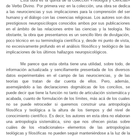
Esta obra es la quinta de la colección «Teología y Ciencias»
de Verbo Divino. Por primera vez en la colección, una obra se dedica
a las neurociencias y sus implicaciones para la comprensión del ser
humano y el diálogo con las creencias religiosas. Los autores son dos
prestigiosos neuropsicólogos conocidos ambos por sus publicaciones
en el ámbito de las relaciones entre las ciencias y la teología. No
obstante, la obra que presentamos es un sencillo libro de divulgación,
poco técnico en su terminología científica y, desde mi punto de vista,
no excesivamente profundo en el análisis filosófico y teológico de las
implicaciones de los últimos hallazgos neuropsicológicos.
Me parece que esta obrita tiene una utilidad, sobre todo, de
información actualizada y sencillamente presentada de los diversos
datos experimentales en el campo de las neurociencias, y de las
teorías que tratan de dar cuenta de ellos. Pero, además,
asemejándolo a las declaraciones dogmáticas de los concilios, se
puede decir que tiene la función no tanto de articulación sistemática y
acabada, cuanto de formulación de los límites, más acá de los cuales
no se puede retroceder si queremos construir una antropología
filosófica y teológica a la altura de los tiempos y del nivel de
conocimiento científico. Es decir, los autores en esta obra no elaboran
una antropología sistemática, sino que nos ofrecen pistas sobre
cuáles de los «tradicionales» elementos de las antropologías
teológicas y filosóficas no pueden seguir manteniéndose a la luz de la