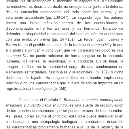
primera vez su adscripción al monismo de aspecto dual o fisicalismo
no reductivo, es decir, a un dualismo emergentista, junto a la defensa
de una causación descendente del todo sobre las partes, y no
solamente ascendente (pp. 138-147). En segundo lugar, los autores
hacen una breve reflexión acerca de las continuidades y
discontinuidades entre los animales y los humanos, tratando de
defender la singularidad (uniqueness) del hombre, aún en continuidad
con una evolución previa (pp. 147-151). En tercer lugar,
Jeeves
y
Brown
tratan el posible contenido de la tradicional
Imago Dei
y lo que
ello podría significar, y concluyen que «el consenso teológico es que
la
Imago Dei
no puede radicarse de forma singular en la anatomía
humana, los genes, la neurología, o la conducta. En su lugar, la
imagen de Dios en la humanidad surge de una combinación de
elementos estructurales, funcionales y relacionales» (p. 157); o dicho
de forma más tajante: «la imagen de Dios en el hombre implica una
relación y no una característica que hubiera dejado su impronta en un
registro paleoantropológico» (p. 158).
Finalmente, el Capítulo 9,
Buscando el camino: contemplando
el pasado y mirando hacia el futuro
, es una suerte de recapitulación
de las grandes conclusiones que se pueden extraer de todo lo dicho.
Así, pues, como apunté al principio, esta obra puede defraudar si en
ella buscamos una antropología teológica sistemática que desarrolle
las características propiamente humanas a la luz de la razón y de la